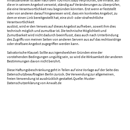
Inhaltsanbieter ist aber nach dem TDG nicht dazu verpflichtet, die Inhalte, auf
die er in seinem Angebot verweist, ständig auf Veränderungen zu überprüfen,
die eine Verantwortlichkeit neu begründen könnten. Erst wenn er feststellt
oder von anderen darauf hingewiesen wird, dass ein konkretes Angebot, zu
dem er einen Link bereitgestellt hat, eine zivil- oder strafrechtliche
Verantwortlichkeit
auslöst, wird er den Verweis auf dieses Angebot aufheben, soweit ihm dies
technisch möglich und zumutbar ist. Die technische Möglichkeit und
Zumutbarkeit wird nicht dadurch beeinflusst, dass auch nach Unterbindung
des Zugriffs von meinen Seiten von anderen Servern aus auf das rechtswidrige
oder strafbare Angebot zugegriffen werden kann.
Salvatorische Klausel: Sollte aus irgendwelchen Gründen eine der
vorstehenden Bedingungen ungültig sein, so wird die Wirksamkeit der anderen
Bestimmungen davon nicht berührt.
Diese Haftungsbeschränkung geht in Teilen auf eine Vorlage auf der Seite des
Datenschutzbeauftragten Berlin zurück. Die Verwendung zur allgemeinen,
freien Verwendung ist ausdrücklich gestattet.Quelle: Muster-
Datenschutzerklärung von Anwalt.de