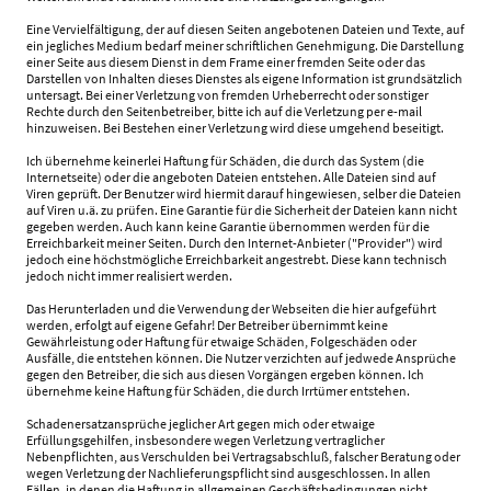
Eine Vervielfältigung, der auf diesen Seiten angebotenen Dateien und Texte, auf
ein jegliches Medium bedarf meiner schriftlichen Genehmigung. Die Darstellung
einer Seite aus diesem Dienst in dem Frame einer fremden Seite oder das
Darstellen von Inhalten dieses Dienstes als eigene Information ist grundsätzlich
untersagt. Bei einer Verletzung von fremden Urheberrecht oder sonstiger
Rechte durch den Seitenbetreiber, bitte ich auf die Verletzung per e-mail
hinzuweisen. Bei Bestehen einer Verletzung wird diese umgehend beseitigt.
Ich übernehme keinerlei Haftung für Schäden, die durch das System (die
Internetseite) oder die angeboten Dateien entstehen. Alle Dateien sind auf
Viren geprüft. Der Benutzer wird hiermit darauf hingewiesen, selber die Dateien
auf Viren u.ä. zu prüfen. Eine Garantie für die Sicherheit der Dateien kann nicht
gegeben werden. Auch kann keine Garantie übernommen werden für die
Erreichbarkeit meiner Seiten. Durch den Internet-Anbieter ("Provider") wird
jedoch eine höchstmögliche Erreichbarkeit angestrebt. Diese kann technisch
jedoch nicht immer realisiert werden.
Das Herunterladen und die Verwendung der Webseiten die hier aufgeführt
werden, erfolgt auf eigene Gefahr! Der Betreiber übernimmt keine
Gewährleistung oder Haftung für etwaige Schäden, Folgeschäden oder
Ausfälle, die entstehen können. Die Nutzer verzichten auf jedwede Ansprüche
gegen den Betreiber, die sich aus diesen Vorgängen ergeben können. Ich
übernehme keine Haftung für Schäden, die durch Irrtümer entstehen.
Schadenersatzansprüche jeglicher Art gegen mich oder etwaige
Erfüllungsgehilfen, insbesondere wegen Verletzung vertraglicher
Nebenpflichten, aus Verschulden bei Vertragsabschluß, falscher Beratung oder
wegen Verletzung der Nachlieferungspflicht sind ausgeschlossen. In allen
Fällen, in denen die Haftung in allgemeinen Geschäftsbedingungen nicht