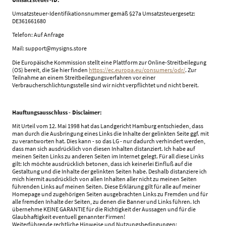
Umsatzsteuer-Identifikationsnummer gemäß §27a Umsatzsteuergesetz:
DE361661680
Telefon: Auf Anfrage
Mail: support@mysigns.store
Die Europäische Kommission stellt eine Plattform zur Online-Streitbeilegung
(OS) bereit, die Sie hier finden
https://ec.europa.eu/consumers/odr/
. Zur
Teilnahme an einem Streitbeilegungsverfahren vor einer
Verbraucherschlichtungsstelle sind wir nicht verpflichtet und nicht bereit.
Hauftungsausschluss - Disclaimer:
Mit Urteil vom 12. Mai 1998 hat das Landgericht Hamburg entschieden, dass
man durch die Ausbringung eines Links die Inhalte der gelinkten Seite ggf. mit
zu verantworten hat. Dies kann - so das LG - nur dadurch verhindert werden,
dass man sich ausdrücklich von diesen Inhalten distanziert. Ich habe auf
meinen Seiten Links zu anderen Seiten im Internet gelegt. Für all diese Links
gilt: Ich möchte ausdrücklich betonen, dass ich keinerlei Einfluß auf die
Gestaltung und die Inhalte der gelinkten Seiten habe. Deshalb distanziere ich
mich hiermit ausdrücklich von allen Inhalten aller nicht zu meinen Seiten
führenden Links auf meinen Seiten. Diese Erklärung gilt für alle auf meiner
Homepage und zugehörigen Seiten ausgebrachten Links zu Fremden und für
alle fremden Inhalte der Seiten, zu denen die Banner und Links führen. Ich
übernehme KEINE GARANTIE für die Richtigkeit der Aussagen und für die
Glaubhaftigkeit eventuell genannter Firmen!
Weiterführende rechtliche Hinweise und Nutzungsbedingungen: