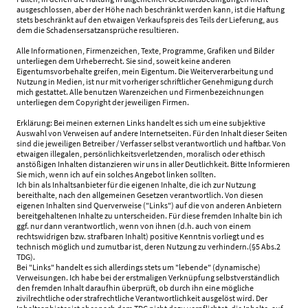
ausgeschlossen, aber der Höhe nach beschränkt werden kann, ist die Haftung
stets beschränkt auf den etwaigen Verkaufspreis des Teils der Lieferung, aus
dem die Schadensersatzansprüche resultieren.
Alle Informationen, Firmenzeichen, Texte, Programme, Grafiken und Bilder
unterliegen dem Urheberrecht. Sie sind, soweit keine anderen
Eigentumsvorbehalte greifen, mein Eigentum. Die Weiterverarbeitung und
Nutzung in Medien, ist nur mit vorheriger schriftlicher Genehmigung durch
mich gestattet. Alle benutzen Warenzeichen und Firmenbezeichnungen
unterliegen dem Copyright der jeweiligen Firmen.
Erklärung: Bei meinen externen Links handelt es sich um eine subjektive
Auswahl von Verweisen auf andere Internetseiten. Für den Inhalt dieser Seiten
sind die jeweiligen Betreiber / Verfasser selbst verantwortlich und haftbar. Von
etwaigen illegalen, persönlichkeitsverletzenden, moralisch oder ethisch
anstößigen Inhalten distanzieren wir uns in aller Deutlichkeit. Bitte Informieren
Sie mich, wenn ich auf ein solches Angebot linken sollten.
Ich bin als Inhaltsanbieter für die eigenen Inhalte, die ich zur Nutzung
bereithalte, nach den allgemeinen Gesetzen verantwortlich. Von diesen
eigenen Inhalten sind Querverweise ("Links") auf die von anderen Anbietern
bereitgehaltenen Inhalte zu unterscheiden. Für diese fremden Inhalte bin ich
ggf. nur dann verantwortlich, wenn von ihnen (d.h. auch von einem
rechtswidrigen bzw. strafbaren Inhalt) positive Kenntnis vorliegt und es
technisch möglich und zumutbar ist, deren Nutzung zu verhindern.(§5 Abs.2
TDG).
Bei "Links" handelt es sich allerdings stets um "lebende" (dynamische)
Verweisungen. Ich habe bei der erstmaligen Verknüpfung selbstverständlich
den fremden Inhalt daraufhin überprüft, ob durch ihn eine mögliche
zivilrechtliche oder strafrechtliche Verantwortlichkeit ausgelöst wird. Der