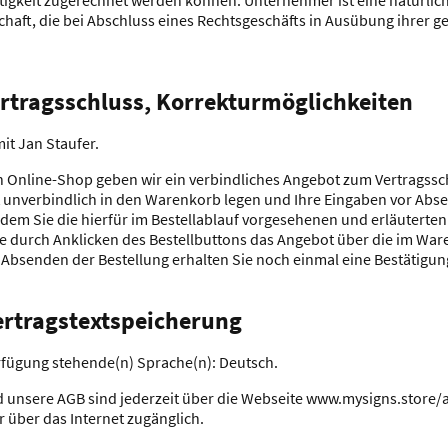
ätigkeit zugerechnet werden können. Unternehmer ist eine natürlich
chaft, die bei Abschluss eines Rechtsgeschäfts in Ausübung ihrer 
ertragsschluss, Korrekturmöglichkeiten
it Jan Staufer.
n Online-Shop geben wir ein verbindliches Angebot zum Vertragsschl
unverbindlich in den Warenkorb legen und Ihre Eingaben vor Abse
indem Sie die hierfür im Bestellablauf vorgesehenen und erläuterten
e durch Anklicken des Bestellbuttons das Angebot über die im Wa
bsenden der Bestellung erhalten Sie noch einmal eine Bestätigung
ertragstextspeicherung
erfügung stehende(n) Sprache(n): Deutsch.
d unsere AGB sind jederzeit über die Webseite www.mysigns.store/ag
 über das Internet zugänglich.