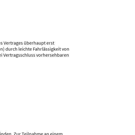
s Vertrages überhaupt erst
n) durch leichte Fahrlässigkeit von
bei Vertragsschluss vorhersehbaren
inden. Zur Teilnahme an einem