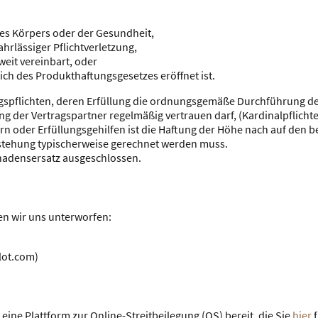
des Körpers oder der Gesundheit,
ahrlässiger Pflichtverletzung,
eit vereinbart, oder
h des Produkthaftungsgesetzes eröffnet ist.
agspflichten, deren Erfüllung die ordnungsgemäße Durchführung de
g der Vertragspartner regelmäßig vertrauen darf, (Kardinalpflichte
ern oder Erfüllungsgehilfen ist die Haftung der Höhe nach auf den 
stehung typischerweise gerechnet werden muss.
hadensersatz ausgeschlossen.
n wir uns unterworfen:
ilot.com)
eine Plattform zur Online-Streitbeilegung (OS) bereit, die Sie
hier
f