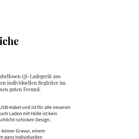
iche
abellosen Qi-Ladegerät aus
n individuellen Begleiter im
einen guten Freund.
SB-Kabel und ist für alle neueren
ch Laden mit Hülle ist kein
schlicht-schicken Design.
 keiner Gravur, einem
m ganz individuellen