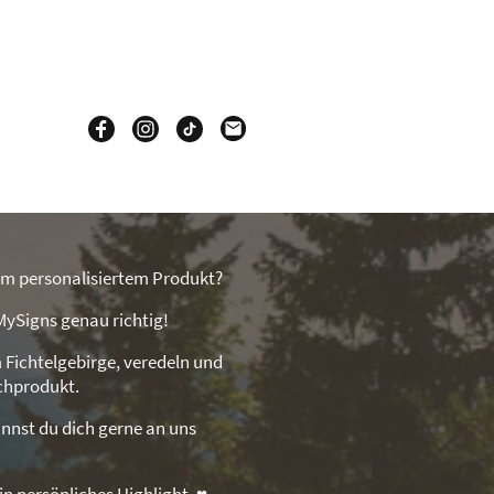
nem personalisiertem Produkt?
MySigns genau richtig!
 Fichtelgebirge, veredeln und
schprodukt.
nnst du dich gerne an uns
in persönliches Highlight. ♥